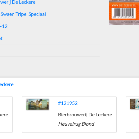
werij De Leckere
Swaen Tripel Speciaal
0-12
et
eckere
#121952
kere
Bierbrouwerij De Leckere
Heuvelrug Blond