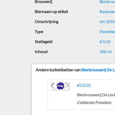
Brouwerij
Bierbrou
Biernaam op etiket
Razende 
Omschrijving
tht 201
Type
Flesetik
Statiegeld
€ 0,10
Inhoud
300 ml
Andere buiketiketten van
Bierbrouwerij De L
#52532
Bierbrouwerij De Lec
Celebrate Freedom