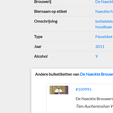
Brouwerij
De Naeck
Biernaam op etiket
Naeckte N
Omschrijving
bottelda
houdbaar 
Type
Flesetiket
Jaar
2011
Alcohol
9
Andere buiketiketten van
De Naeckte Brouw
#109991
De Naeckte Brouwer