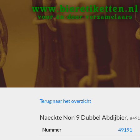
www.bieretiketten.nl
voor én door verzamelaars
Terug naar het overzicht
Naeckte Non 9 Dubbel Abdijbier,
#491
Nummer
49191