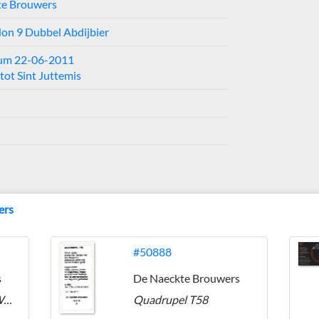
te Brouwers
on 9 Dubbel Abdijbier
tum 22-06-2011
tot Sint Juttemis
ers
#50888
s
De Naeckte Brouwers
Tien Auchentoshan Whisky Vatgerijpt
Quadrupel T58