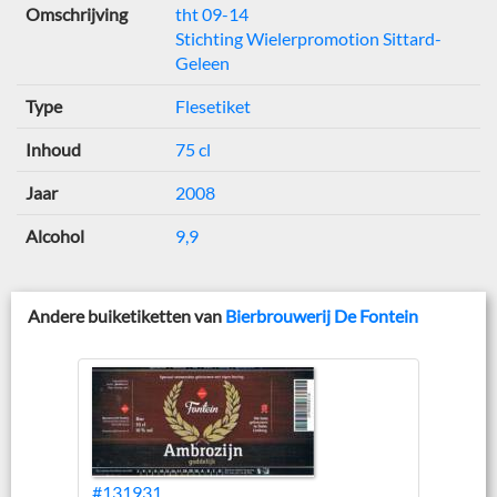
Omschrijving
tht 09-14
Stichting Wielerpromotion Sittard-
Geleen
Type
Flesetiket
Inhoud
75 cl
Jaar
2008
Alcohol
9,9
Andere buiketiketten van
Bierbrouwerij De Fontein
#131931