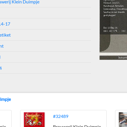
werij Klein Duimpje
14-17
etiket
nt
l
4
uimpje
#32489
pje
Brouwerij Klein Duimpje