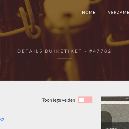
HOME
VERZAM
DETAILS BUIKETIKET - #47782
Toon lege velden
82