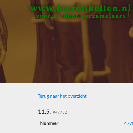
www.bieretiketten.nl
voor én door verzamelaars
Terug naar het overzicht
11,5,
#47782
Nummer
477