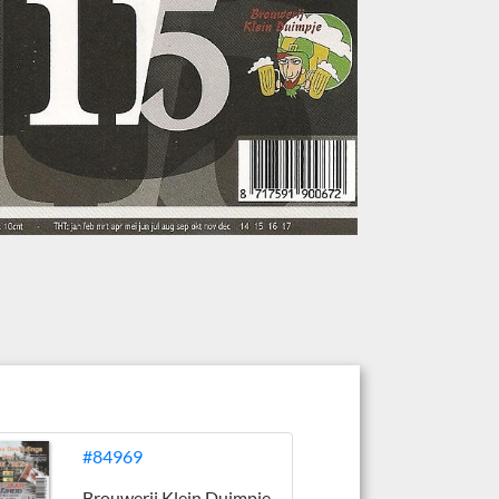
#84969
Brouwerij Klein Duimpje