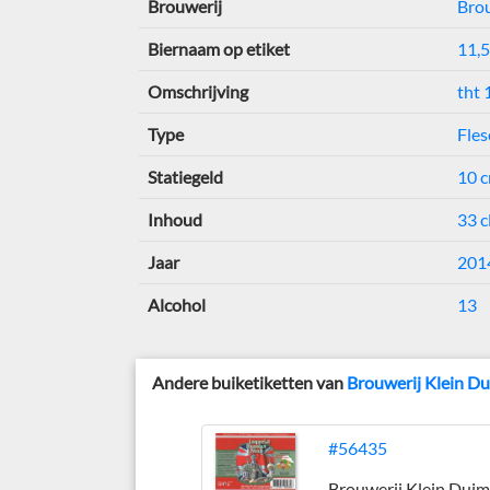
Brouwerij
Brou
Biernaam op etiket
11,5
Omschrijving
tht 
Type
Fles
Statiegeld
10 c
Inhoud
33 c
Jaar
201
Alcohol
13
Andere buiketiketten van
Brouwerij Klein D
#56435
Brouwerij Klein Duim