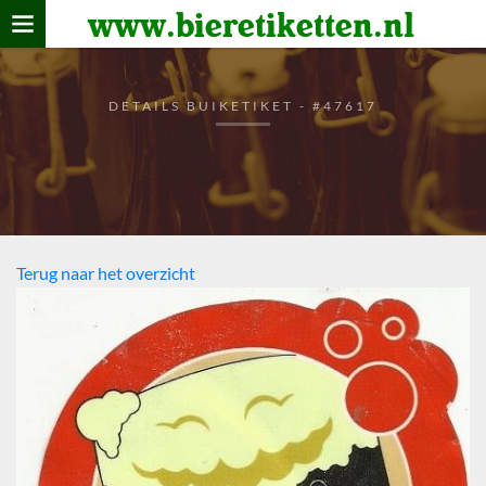
www.bieretiketten.nl
Home
verzamelen
DETAILS BUIKETIKET - #47617
De bierkaart
Bezoekers
Terug naar het overzicht