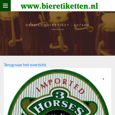
www.bieretiketten.nl
Home
verzamelen
DETAILS BUIKETIKET - #47480
De bierkaart
Bezoekers
Terug naar het overzicht