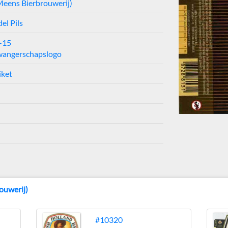
Meens Bierbrouwerij)
del Pils
-15
wangerschapslogo
iket
ouwerij)
#10320