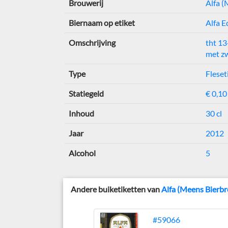
Brouwerij
Alfa (
Biernaam op etiket
Alfa E
Omschrijving
tht 13
met z
Type
Fleset
Statiegeld
€ 0,10
Inhoud
30 cl
Jaar
2012
Alcohol
5
Andere buiketiketten van
Alfa (Meens Bierbr
#59066