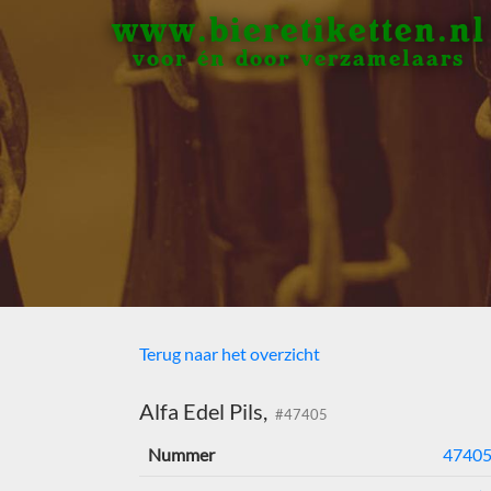
www.bieretiketten.nl
voor én door verzamelaars
Terug naar het overzicht
Alfa Edel Pils,
#47405
Nummer
4740