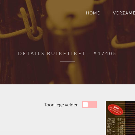
HOME
VERZAM
DETAILS BUIKETIKET - #47405
Toon lege velden
5