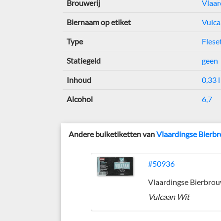
Brouwerij
Vlaar
Biernaam op etiket
Vulca
Type
Flese
Statiegeld
geen
Inhoud
0,33 l
Alcohol
6,7
Andere buiketiketten van
Vlaardingse Bierbr
#50936
Vulcaan Wit