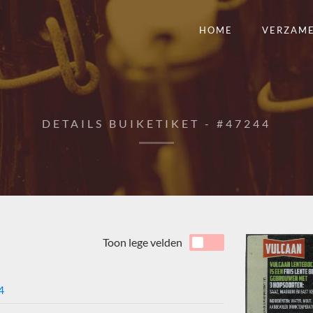
HOME
VERZAM
DETAILS BUIKETIKET - #47244
Toon lege velden
4