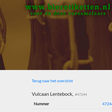
www.bieretiketten.nl
voor én door verzamelaars
Terug naar het overzicht
Vulcaan Lentebock,
#47244
Nummer
4724