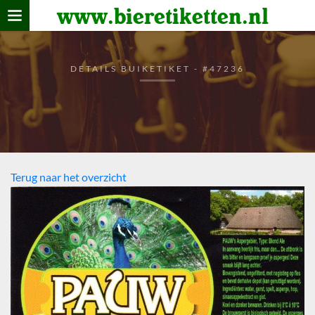
www.bieretiketten.nl
Home
verzamelen
DETAILS BUIKETIKET - #47236
De bierkaart
Bezoekers
Terug naar het overzicht