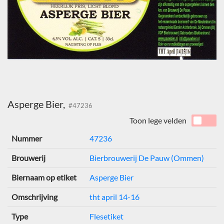
Asperge Bier,
#47236
Toon lege velden
Nummer
47236
Brouwerij
Bierbrouwerij De Pauw (Ommen)
Biernaam op etiket
Asperge Bier
Omschrijving
tht april 14-16
Type
Flesetiket