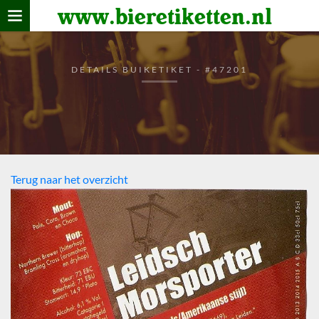
www.bieretiketten.nl
Home
verzamelen
DETAILS BUIKETIKET - #47201
De bierkaart
Bezoekers
Terug naar het overzicht