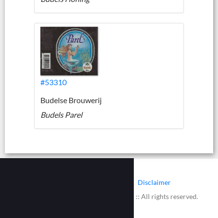
#53310
Budelse Brouwerij
Budels Parel
|
|
Contact
Cookies
Disclaimer
© 2002 - 2026 :: www.bieretiketten.nl :: All rights reserved.