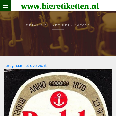
www.bieretiketten.nl
Home
verzamelen
DETAILS BUIKETIKET - #47053
De bierkaart
Bezoekers
Terug naar het overzicht