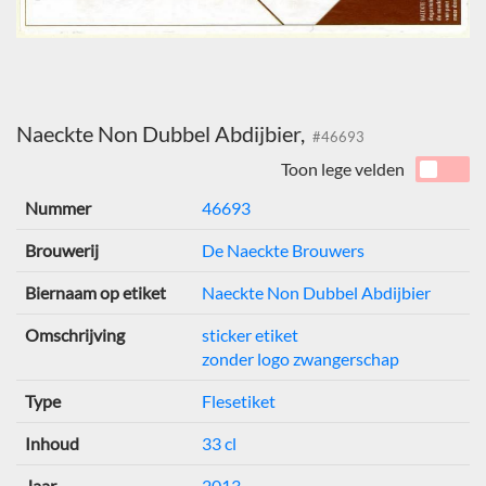
Naeckte Non Dubbel Abdijbier,
#46693
Toon lege velden
Nummer
46693
Brouwerij
De Naeckte Brouwers
Biernaam op etiket
Naeckte Non Dubbel Abdijbier
Omschrijving
sticker etiket
zonder logo zwangerschap
Type
Flesetiket
Inhoud
33 cl
Jaar
2013