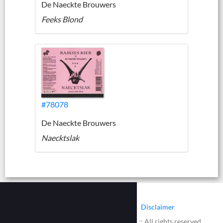
De Naeckte Brouwers
Feeks Blond
#78078
De Naeckte Brouwers
Naecktslak
|
|
Contact
Cookies
Disclaimer
© 2002 - 2026 :: www.bieretiketten.nl :: All rights reserved.