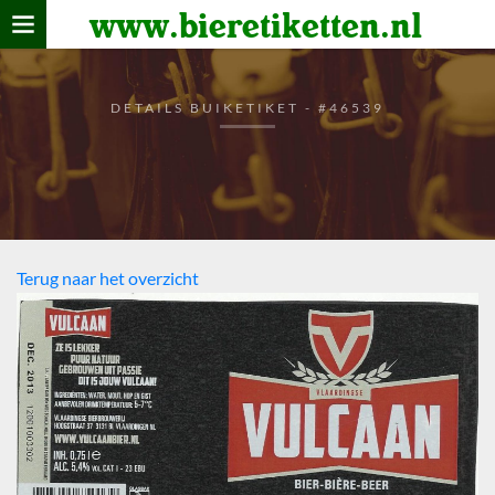
www.bieretiketten.nl
Home
verzamelen
DETAILS BUIKETIKET - #46539
De bierkaart
Bezoekers
Terug naar het overzicht