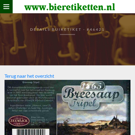
www.bieretiketten.nl
Home
verzamelen
DETAILS BUIKETIKET - #46421
De bierkaart
Bezoekers
Terug naar het overzicht