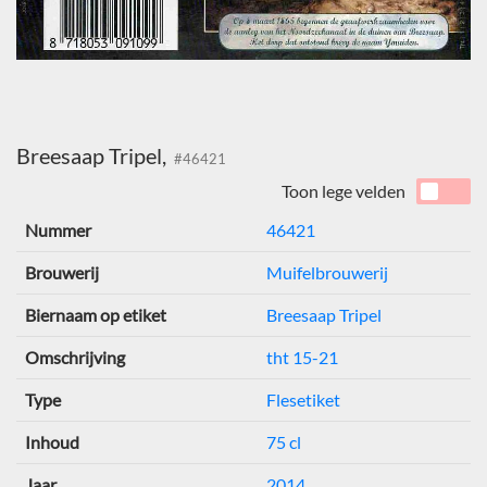
Breesaap Tripel,
#46421
Toon lege velden
Nummer
46421
Brouwerij
Muifelbrouwerij
Biernaam op etiket
Breesaap Tripel
Omschrijving
tht 15-21
Type
Flesetiket
Inhoud
75 cl
Jaar
2014