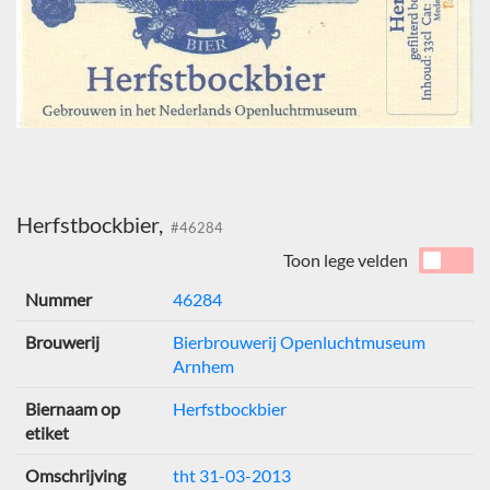
Herfstbockbier,
#46284
Toon lege velden
Nummer
46284
Brouwerij
Bierbrouwerij Openluchtmuseum
Arnhem
Biernaam op
Herfstbockbier
etiket
Omschrijving
tht 31-03-2013