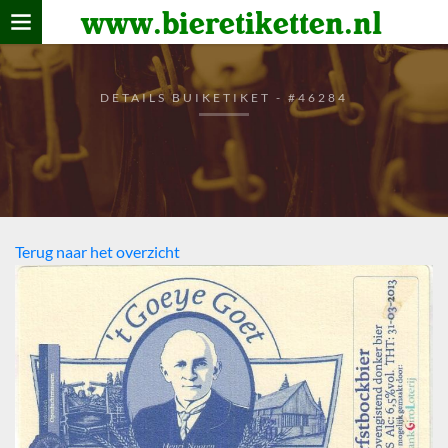
www.bieretiketten.nl
Home
verzamelen
DETAILS BUIKETIKET - #46284
De bierkaart
Bezoekers
Terug naar het overzicht