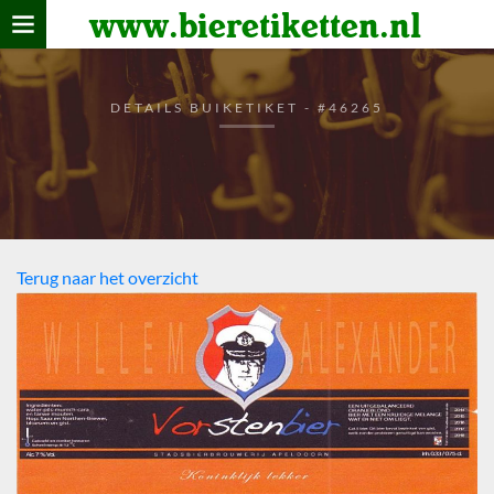
www.bieretiketten.nl
Home
verzamelen
DETAILS BUIKETIKET - #46265
De bierkaart
Bezoekers
Terug naar het overzicht