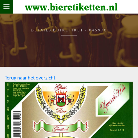
www.bieretiketten.nl
Home
verzamelen
DETAILS BUIKETIKET - #45970
De bierkaart
Bezoekers
Terug naar het overzicht