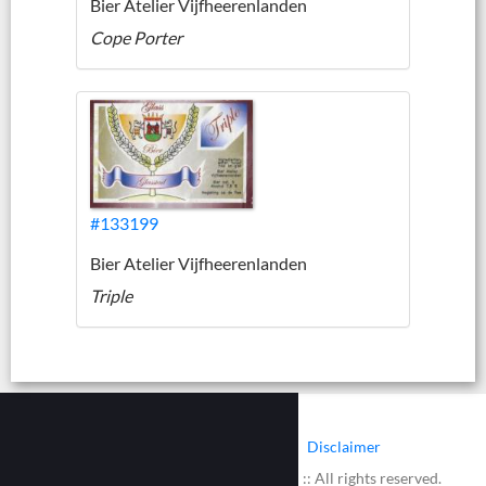
Bier Atelier Vijfheerenlanden
Cope Porter
#133199
Bier Atelier Vijfheerenlanden
Triple
|
|
Contact
Cookies
Disclaimer
© 2002 - 2026 :: www.bieretiketten.nl :: All rights reserved.