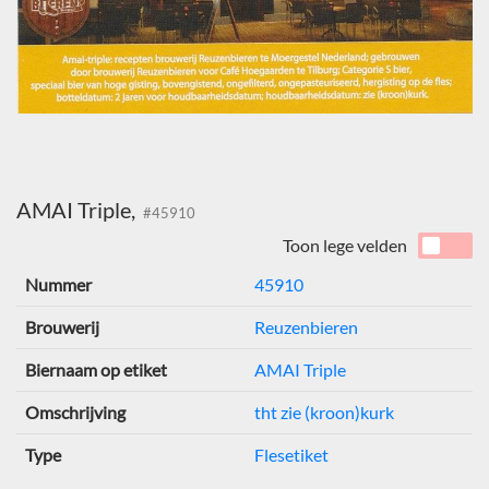
AMAI Triple,
#45910
Toon lege velden
Nummer
45910
Brouwerij
Reuzenbieren
Biernaam op etiket
AMAI Triple
Omschrijving
tht zie (kroon)kurk
Type
Flesetiket