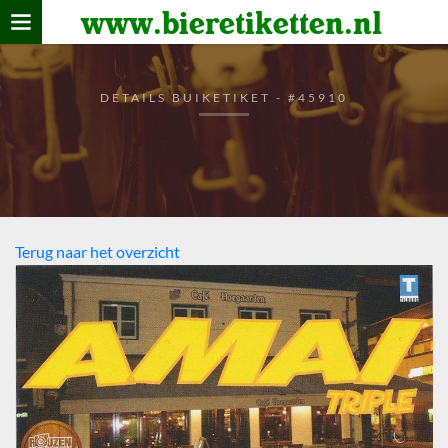
www.bieretiketten.nl
Home
verzamelen
DETAILS BUIKETIKET - #45910
De bierkaart
Bezoekers
Terug naar het overzicht