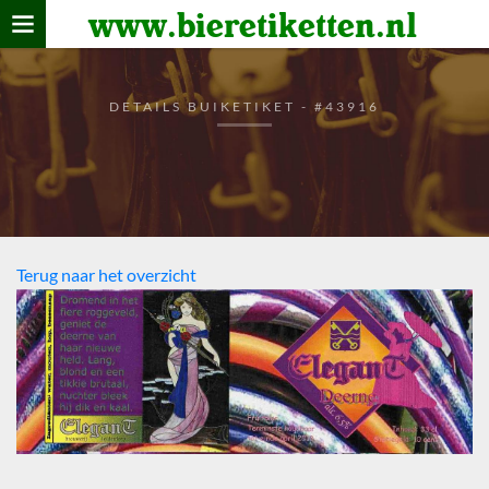
www.bieretiketten.nl
Home
verzamelen
DETAILS BUIKETIKET - #43916
De bierkaart
Bezoekers
Terug naar het overzicht