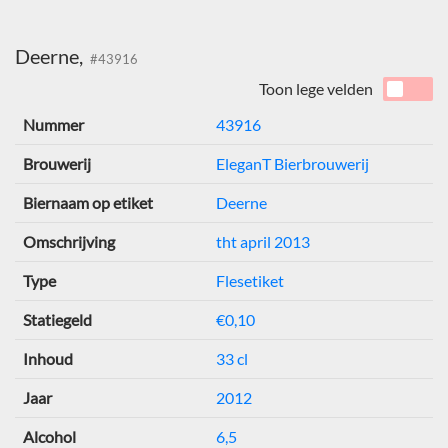
Deerne,
#43916
Toon lege velden
Nummer
43916
Brouwerij
EleganT Bierbrouwerij
Biernaam op etiket
Deerne
Omschrijving
tht april 2013
Type
Flesetiket
Statiegeld
€0,10
Inhoud
33 cl
Jaar
2012
Alcohol
6,5