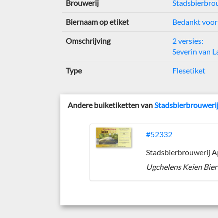
Brouwerij
Stadsbierbro
Biernaam op etiket
Bedankt voor 
Omschrijving
2 versies:
Severin van L
Type
Flesetiket
Andere buiketiketten van
Stadsbierbrouweri
#52332
Ugchelens Keien Bier