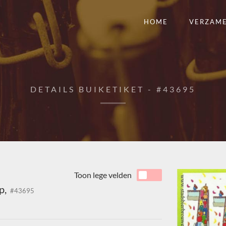
HOME
VERZAM
DETAILS BUIKETIKET - #43695
Toon lege velden
p,
#43695