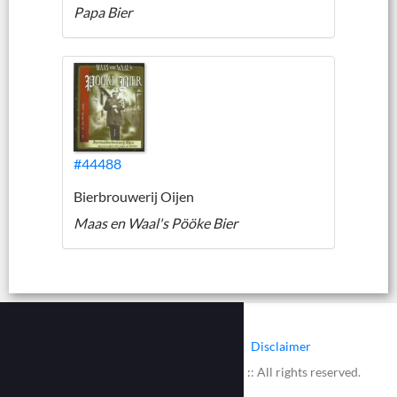
Papa Bier
#44488
Bierbrouwerij Oijen
Maas en Waal's Pööke Bier
|
|
Contact
Cookies
Disclaimer
© 2002 - 2026 :: www.bieretiketten.nl :: All rights reserved.