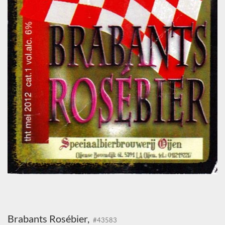
Brabants Rosébier,
#43583