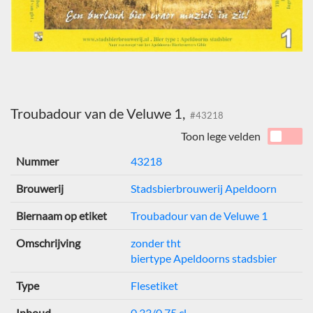
Troubadour van de Veluwe 1,
#43218
Toon lege velden
Nummer
43218
Brouwerij
Stadsbierbrouwerij Apeldoorn
Biernaam op etiket
Troubadour van de Veluwe 1
Omschrijving
zonder tht
biertype Apeldoorns stadsbier
Type
Flesetiket
Inhoud
0,33/0,75 cl