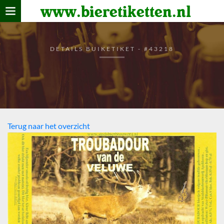
www.bieretiketten.nl
Home
verzamelen
DETAILS BUIKETIKET - #43218
De bierkaart
Bezoekers
Terug naar het overzicht