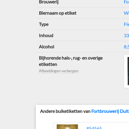
Brouwerij
Fo
Biernaam op etiket
Wi
Type
Fl
Inhoud
33
Alcohol
8,
Bijhorende hals-, rug- en overige
etiketten
Afbeeldingen verbergen
Andere buiketiketten van
Fortbrouwerij Duit
#54565