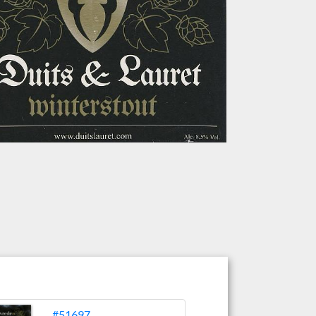
#51697