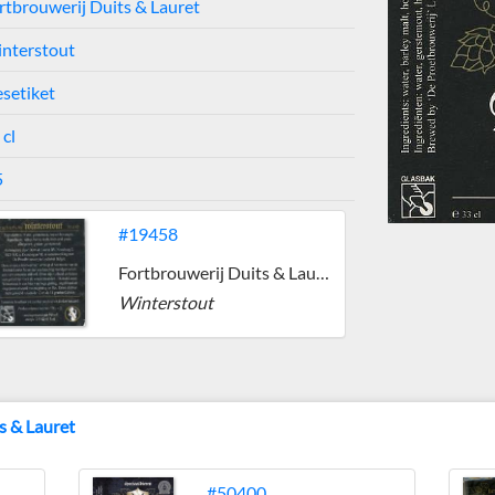
rtbrouwerij Duits & Lauret
nterstout
esetiket
 cl
5
#19458
Fortbrouwerij Duits & Lauret
Winterstout
s & Lauret
#50400