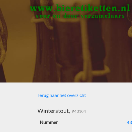
www.bieretiketten.nl
voor én door verzamelaars
Terug naar het overzicht
Winterstout,
#43104
Nummer
43