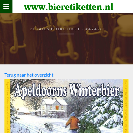
www.bieretiketten.nl
Home
verzamelen
DETAILS BUIKETIKET - #42490
De bierkaart
Bezoekers
Terug naar het overzicht