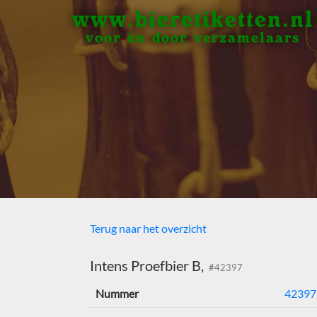
www.bieretiketten.nl
voor én door verzamelaars
Terug naar het overzicht
Intens Proefbier B,
#42397
Nummer
42397