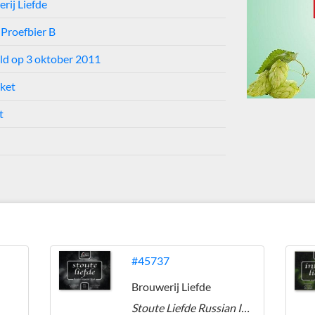
rij Liefde
 Proefbier B
ld op 3 oktober 2011
iket
t
#45737
Brouwerij Liefde
Stoute Liefde Russian Imperial Stout