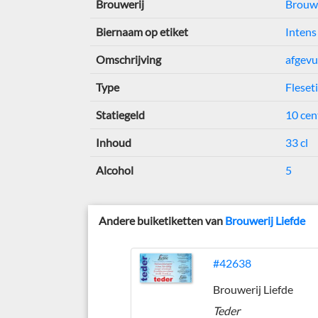
Brouwerij
Brouwe
Biernaam op etiket
Intens
Omschrijving
afgevu
Type
Fleset
Statiegeld
10 cen
Inhoud
33 cl
Alcohol
5
Andere buiketiketten van
Brouwerij Liefde
#42638
Brouwerij Liefde
Teder