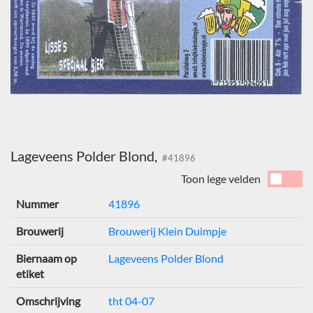
Lageveens Polder Blond,
#41896
Toon lege velden
Nummer
41896
Brouwerij
Brouwerij Klein Duimpje
Biernaam op
Lageveens Polder Blond
etiket
Omschrijving
tht 04-07