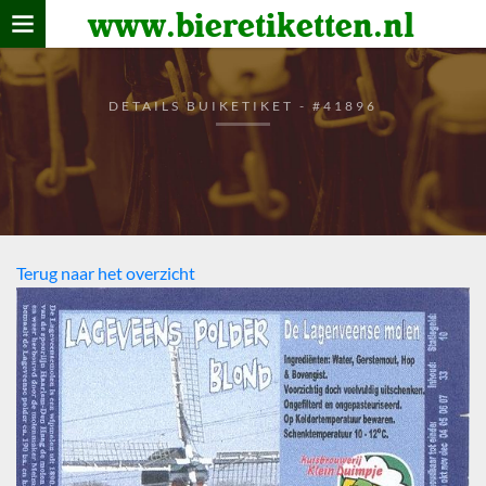
www.bieretiketten.nl
Home
verzamelen
DETAILS BUIKETIKET - #41896
De bierkaart
Bezoekers
Terug naar het overzicht