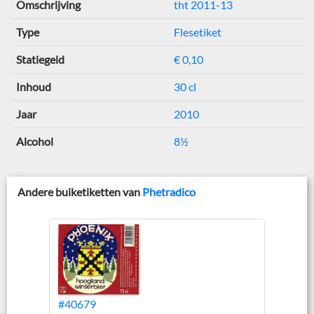
Omschrijving
tht 2011-13
Type
Flesetiket
Statiegeld
€ 0,10
Inhoud
30 cl
Jaar
2010
Alcohol
8½
Andere buiketiketten van
Phetradico
#40679