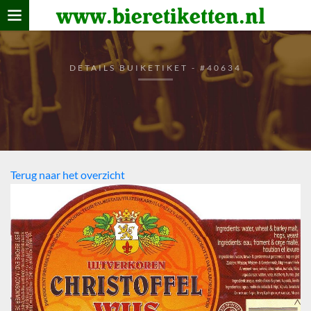
www.bieretiketten.nl
Home
verzamelen
DETAILS BUIKETIKET - #40634
De bierkaart
Bezoekers
Terug naar het overzicht