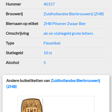
Nummer
40157
Brouwerij
Zuidhollandse Bierbrouwerij (ZHB)
Biernaam op etiket
ZHB Pilsener Zwaar Bier
Omschrijving
alc en statiegeld grote letters
Type
Flesetiket
Statiegeld
10 ct
Alcohol
5
Andere buiketiketten van
Zuidhollandse Bierbrouwerij
(ZHB)