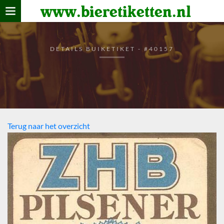
www.bieretiketten.nl
Home
verzamelen
DETAILS BUIKETIKET - #40157
De bierkaart
Bezoekers
Terug naar het overzicht