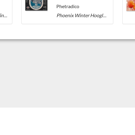
Phetradico
Phoenix Hoogland Winterbier
Phoenix Winter Hooglands Winterbier