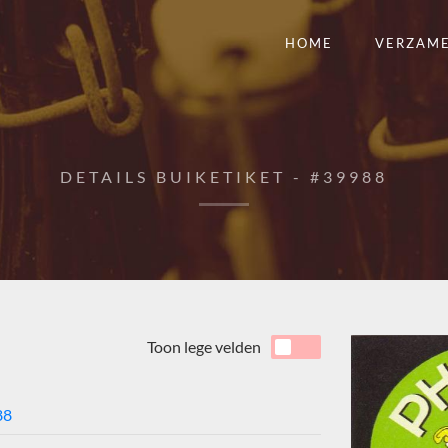
HOME
VERZAM
DETAILS BUIKETIKET - #39988
Toon lege velden
88