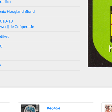
radico
nix Hoogland Blond
2010-13
werij de Coöperatie
etiket
10
9
#46464