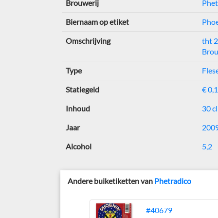
Brouwerij
Phet
Biernaam op etiket
Phoe
Omschrijving
tht 
Brou
Type
Fles
Statiegeld
€ 0,
Inhoud
30 cl
Jaar
200
Alcohol
5,2
Andere buiketiketten van
Phetradico
#40679