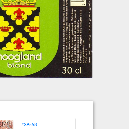
#39558