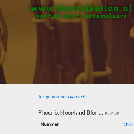
www.bieretiketten.nl
voor én door verzamelaars
Terug naar het overzicht
Phoenix Hoogland Blond,
#39988
Nummer
399