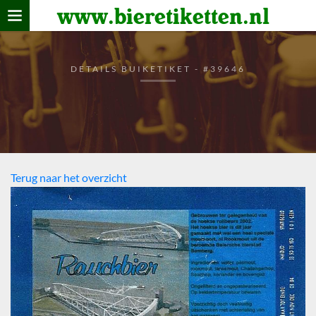
www.bieretiketten.nl
Home
verzamelen
DETAILS BUIKETIKET - #39646
De bierkaart
Bezoekers
Terug naar het overzicht