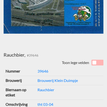
Rauchbier,
#39646
Toon lege velden
Nummer
39646
Brouwerij
Brouwerij Klein Duimpje
Biernaam op
Rauchbier
etiket
Omschrijving
tht 03-04