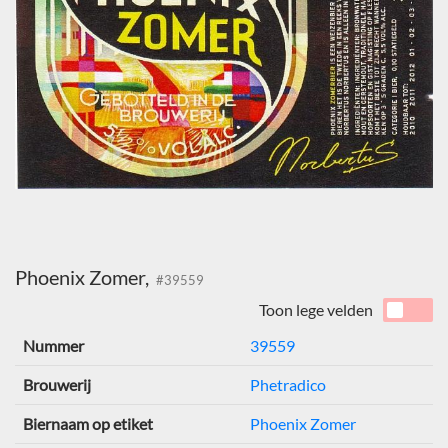
Phoenix Zomer,
#39559
Toon lege velden
Nummer
39559
Brouwerij
Phetradico
Biernaam op etiket
Phoenix Zomer