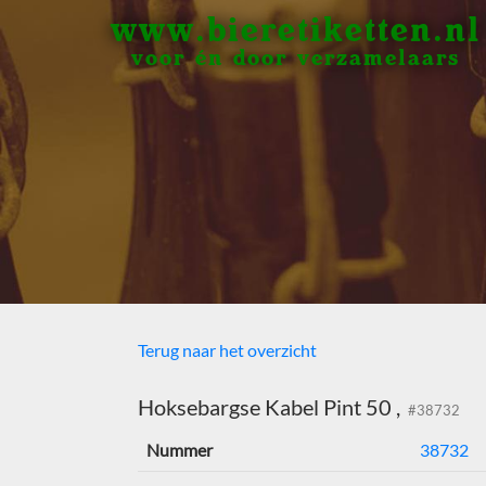
www.bieretiketten.nl
voor én door verzamelaars
Terug naar het overzicht
Hoksebargse Kabel Pint 50 ,
#38732
Nummer
38732