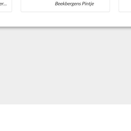
Coldenhoven's Witbiertje
Beekbergens Pintje