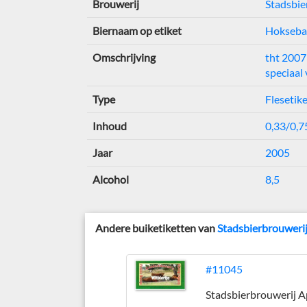
Brouwerij
Stadsbie
Biernaam op etiket
Hoksebar
Omschrijving
tht 2007
speciaal 
Type
Flesetik
Inhoud
0,33/0,75
Jaar
2005
Alcohol
8,5
Andere buiketiketten van
Stadsbierbrouweri
#11045