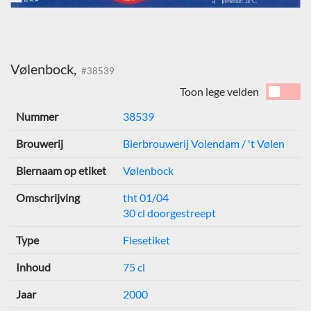
Vølenbock,
#38539
Toon lege velden
Nummer
38539
Brouwerij
Bierbrouwerij Volendam / 't Vølen
Biernaam op etiket
Vølenbock
Omschrijving
tht 01/04
30 cl doorgestreept
Type
Flesetiket
Inhoud
75 cl
Jaar
2000