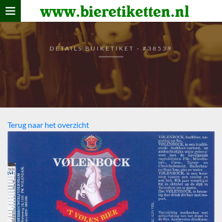
www.bieretiketten.nl
Home
verzamelen
DETAILS BUIKETIKET - #38539
De bierkaart
Bezoekers
Terug naar het overzicht