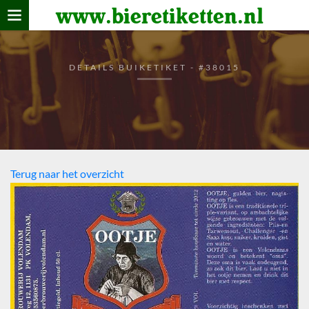
www.bieretiketten.nl
Home
verzamelen
DETAILS BUIKETIKET - #38015
De bierkaart
Bezoekers
Terug naar het overzicht