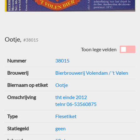
Ootje,
#38015
Toon lege velden
Nummer
38015
Brouwerij
Bierbrouwerij Volendam / 't Vølen
Biernaam op etiket
Ootje
Omschrijving
tht einde 2012
telnr 06-53560875
Type
Flesetiket
Statiegeld
geen