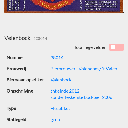
Vølenbock,
#38014
Toon lege velden
Nummer
38014
Brouwerij
Bierbrouwerij Volendam / 't Vølen
Biernaam op etiket
Vølenbock
Omschrijving
tht einde 2012
zonder lekkerste bockbier 2006
Type
Flesetiket
Statiegeld
geen