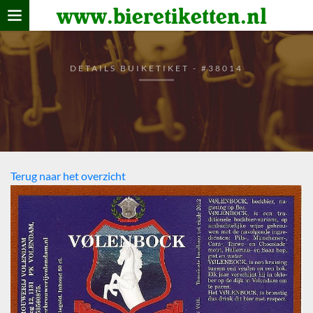
www.bieretiketten.nl
Home
verzamelen
DETAILS BUIKETIKET - #38014
De bierkaart
Bezoekers
Terug naar het overzicht