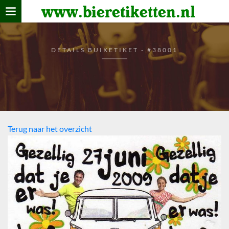
www.bieretiketten.nl
Home
verzamelen
DETAILS BUIKETIKET - #38001
De bierkaart
Bezoekers
Terug naar het overzicht