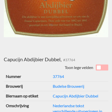
Capucijn Abdijbier Dubbel,
#37764
Toon lege velden
Nummer
37764
Brouwerij
Budelse Brouwerij
Biernaam op etiket
Capucijn Abdijbier Dubbel
Omschrijving
Nederlandse tekst
verschillende uitvoeringen in