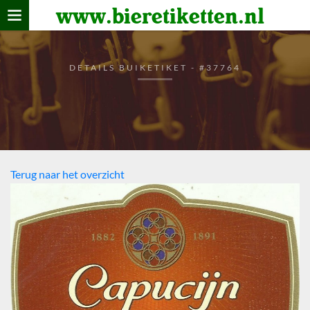
www.bieretiketten.nl
Home
verzamelen
DETAILS BUIKETIKET - #37764
De bierkaart
Bezoekers
Terug naar het overzicht