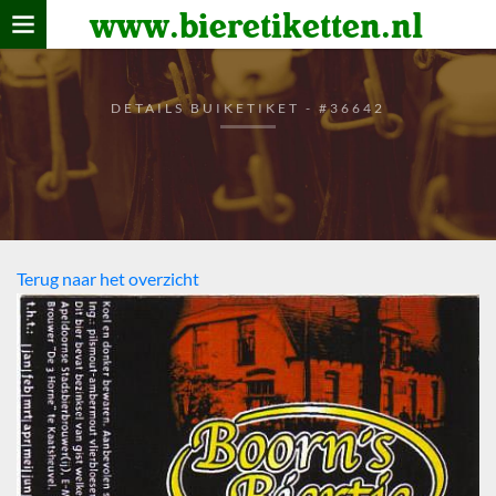
www.bieretiketten.nl
Home
verzamelen
DETAILS BUIKETIKET - #36642
De bierkaart
Bezoekers
Terug naar het overzicht