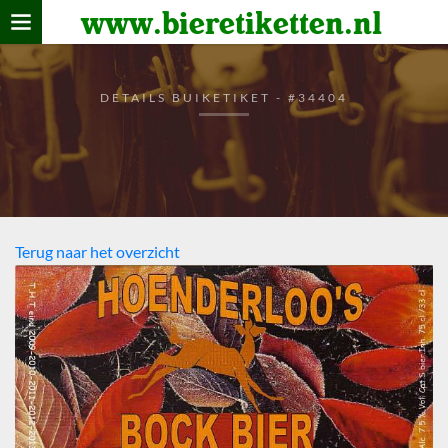
www.bieretiketten.nl
Home
verzamelen
DETAILS BUIKETIKET - #34404
De bierkaart
Bezoekers
Terug naar het overzicht