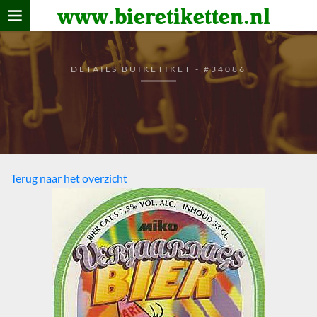
www.bieretiketten.nl
Home
verzamelen
DETAILS BUIKETIKET - #34086
De bierkaart
Bezoekers
Terug naar het overzicht