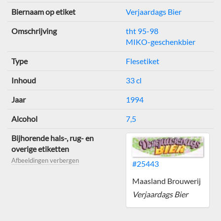
Biernaam op etiket
Verjaardags Bier
Omschrijving
tht 95-98
MIKO-geschenkbier
Type
Flesetiket
Inhoud
33 cl
Jaar
1994
Alcohol
7,5
Bijhorende hals-, rug- en
overige etiketten
Afbeeldingen verbergen
#25443
Maasland Brouwerij
Verjaardags Bier