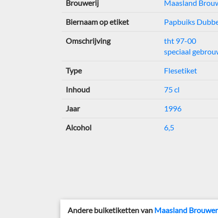
Brouwerij
Maasland Brouw
Biernaam op etiket
Papbuiks Dubbe
Omschrijving
tht 97-00
speciaal gebro
Type
Flesetiket
Inhoud
75 cl
Jaar
1996
Alcohol
6,5
Andere buiketiketten van
Maasland Brouwer