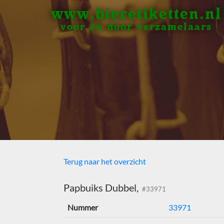
www.bieretiketten.nl
voor én door verzamelaars
Terug naar het overzicht
Papbuiks Dubbel,
#33971
Nummer
33971