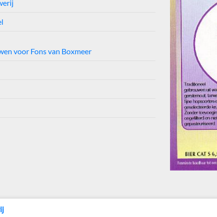
erij
l
uwen voor Fons van Boxmeer
ij