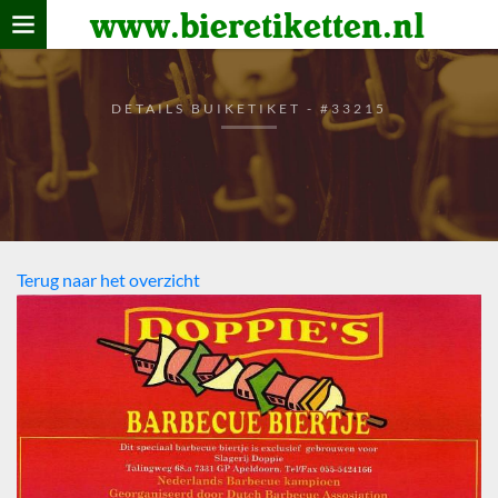
www.bieretiketten.nl
Home
verzamelen
DETAILS BUIKETIKET - #33215
De bierkaart
Bezoekers
Terug naar het overzicht