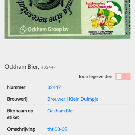
Ockham Bier,
#32447
Toon lege velden
Nummer
32447
Brouwerij
Brouwerij Klein Duimpje
Biernaam op
Ockham Bier
etiket
Omschrijving
tht 03-05