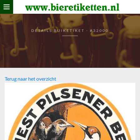
www.bieretiketten.nl
Home
verzamelen
DETAILS BUIKETIKET - #32000
De bierkaart
Bezoekers
Terug naar het overzicht