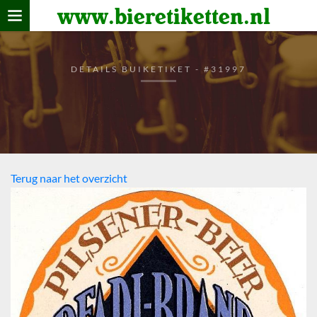
www.bieretiketten.nl
Home
verzamelen
DETAILS BUIKETIKET - #31997
De bierkaart
Bezoekers
Terug naar het overzicht