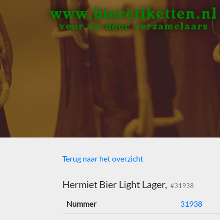
www.bieretiketten.nl
voor én door verzamelaars
Terug naar het overzicht
Hermiet Bier Light Lager,
#31938
Nummer
31938