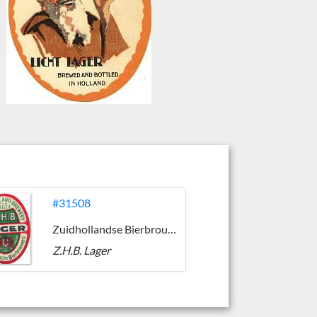
#31508
Zuidhollandse Bierbrouwerij (ZHB)
Z.H.B. Lager