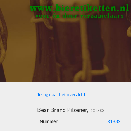
www.bieretiketten.nl
voor én door verzamelaars
Terug naar het overzicht
Bear Brand Pilsener,
#31883
Nummer
31883