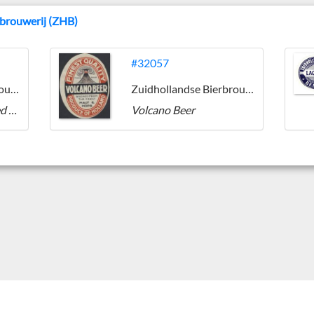
rbrouwerij (ZHB)
#32057
Zuidhollandse Bierbrouwerij (ZHB)
Zuidhollandse Bierbrouwerij (ZHB)
Medal Brand Imported Holland Beer
Volcano Beer