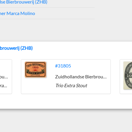
se Bierbrouwerij (ZHB)
ener Marca Molino
rbrouwerij (ZHB)
#31805
Zuidhollandse Bierbrouwerij (ZHB)
Zuidhollandse Bierbrouwerij (ZHB)
Fox-head Foreign Extra Stout
Trio Extra Stout