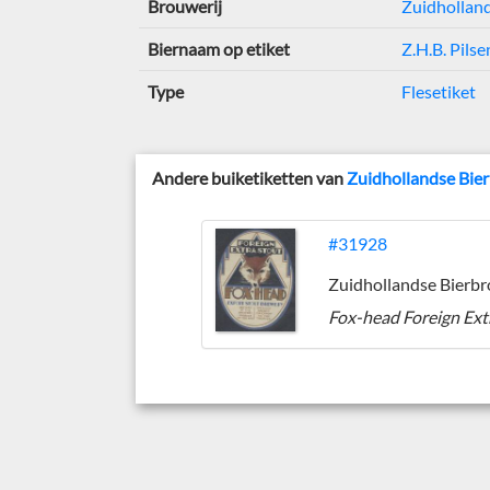
Brouwerij
Zuidholland
Biernaam op etiket
Z.H.B. Pils
Type
Flesetiket
Andere buiketiketten van
Zuidhollandse Bie
#31928