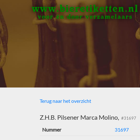
www.bieretiketten.nl
voor én door verzamelaars
Terug naar het overzicht
Z.H.B. Pilsener Marca Molino,
#31697
Nummer
31697