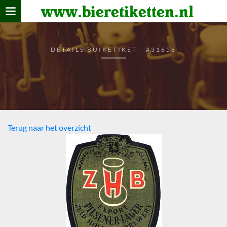
www.bieretiketten.nl
Home
verzamelen
DETAILS BUIKETIKET - #31656
De bierkaart
Bezoekers
Terug naar het overzicht