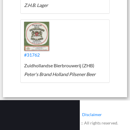
Z.H.B. Lager
#31762
Zuidhollandse Bierbrouwerij (ZHB)
Peter's Brand Holland Pilsener Beer
|
|
Contact
Cookies
Disclaimer
© 2002 - 2026 :: www.bieretiketten.nl :: All rights reserved.